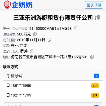
登录/注册
三亚乐洲游艇租赁有限责任公司
91460000MA5TETMG98
统一社会信用代码:
500万元
注册资本:
2019年11月11日
成立日期:
在业/存续
状态:
罗芹
法定代表人:
海南省三亚市吉阳区下洋田一路八巷166号501
地址:
联系方式
手机号码
2
186****6965
VIP
182****1799
VIP