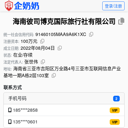
登录/注册
海南彼司博克国际旅行社有限公司
91460105MAA9A6K1XC
统一社会信用代码:
100万元
注册资本:
2022年08月04日
成立日期:
在业/存续
状态:
张世伟
法定代表人:
海南省三亚市吉阳区万全路4号三亚市互联网信息产业
地址:
基地一期A栋2层103室
联系方式
手机号码
2
185****2858
VIP
135****0601
VIP