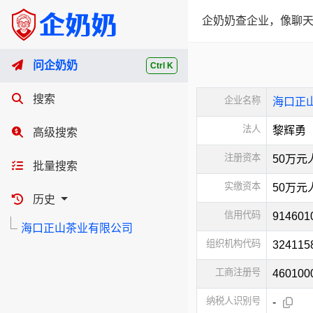
企奶奶查企业，像聊天
问企奶奶
Ctrl K
搜索
企业名称
海口正
法人
黎辉勇
高级搜索
注册资本
50万元
批量搜索
实缴资本
50万元
历史
信用代码
914601
海口正山茶业有限公司
组织机构代码
324115
工商注册号
460100
纳税人识别号
-