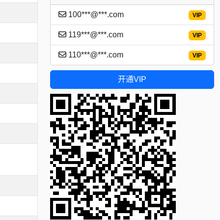
100***@***.com
VIP
119***@***.com
VIP
110***@***.com
VIP
开通VIP