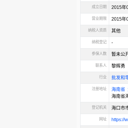
成立日期
2015年
营业期限
2015年
纳税人资质
其他
纳税登记
-
参保人数
暂未公
联系人
黎辉勇
行业
批发和
注册地址
海南省
海南省海
登记机关
海口市
网址
https:/