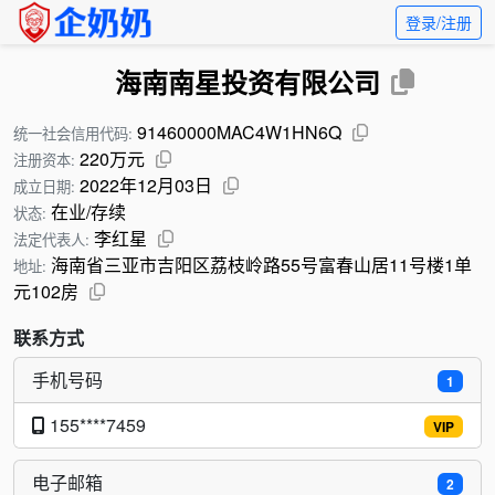
登录/注册
海南南星投资有限公司
91460000MAC4W1HN6Q
统一社会信用代码:
220万元
注册资本:
2022年12月03日
成立日期:
在业/存续
状态:
李红星
法定代表人:
海南省三亚市吉阳区荔枝岭路55号富春山居11号楼1单
地址:
元102房
联系方式
手机号码
1
155****7459
VIP
电子邮箱
2