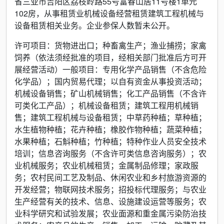
省三亚市吉阳区荔枝岭路55号富春山居11号楼1单元
102房，从事租赁业机械设备经营租赁建筑工程机械与
设备租赁相关业务。企业参保人数暂未公开。
许可项目：货物进出口；种畜禽生产；渔业捕捞；家禽
饲养（依法须经批准的项目，经相关部门批准后方可开
展经营活动）一般项目：专用化学产品销售（不含危险
化学品）；国内贸易代理；以自有资金从事投资活动；
机械设备销售；矿山机械销售；化工产品销售（不含许
可类化工产品）；机械设备租赁；建筑工程用机械销
售；建筑工程机械与设备租赁；中草药种植；草种植；
水生植物种植；花卉种植；橡胶作物种植；蔬菜种植；
水果种植；石斛种植；竹种植；特种作业人员安全技术
培训；信息咨询服务（不含许可类信息咨询服务）；农
业机械服务；农业机械租赁；金属制品修理；家政服
务；农村民间工艺及制品、休闲农业和乡村旅游资源的
开发经营；物联网技术服务；招投标代理服务；与农业
生产经营有关的技术、信息、设施建设运营等服务；农
业科学研究和试验发展；农业面源和重金属污染防治技