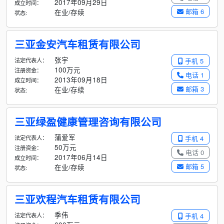
2017年09月29日
成立时间：
邮箱 6
在业/存续
状态:
三亚金安汽车租赁有限公司
张宇
法定代表人：
手机 5
100万元
注册资金：
电话 1
2013年09月18日
成立时间：
邮箱 3
在业/存续
状态:
三亚绿盈健康管理咨询有限公司
蒲爱军
法定代表人：
手机 4
50万元
注册资金：
电话 0
2017年06月14日
成立时间：
邮箱 5
在业/存续
状态:
三亚欢程汽车租赁有限公司
季伟
法定代表人：
手机 4