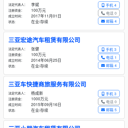
李斌
法定代表人：
手机 4
100万元
注册资金：
电话 0
2017年11月01日
成立时间：
邮箱 4
在业/存续
状态:
三亚宏途汽车租赁有限公司
张健
法定代表人：
手机 3
100万元
注册资金：
电话 1
2014年06月25日
成立时间：
邮箱 4
在业/存续
状态:
三亚车快捷商旅服务有限公司
杨成新
法定代表人：
手机 3
1000万元
注册资金：
电话 0
2015年09月16日
成立时间：
邮箱 5
在业/存续
状态: