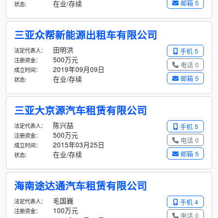
邮箱 5
在业/存续
状态:
三亚众帮新能源出租车有限公司
田明洪
法定代表人：
手机 5
500万元
注册资金：
电话 0
2019年09月09日
成立时间：
邮箱 5
在业/存续
状态:
三亚大京源汽车租赁有限公司
陈兴喆
法定代表人：
手机 5
500万元
注册资金：
电话 0
2015年03月25日
成立时间：
邮箱 5
在业/存续
状态:
海南途达通汽车租赁有限公司
毛国巍
法定代表人：
手机 4
100万元
注册资金：
电话 0