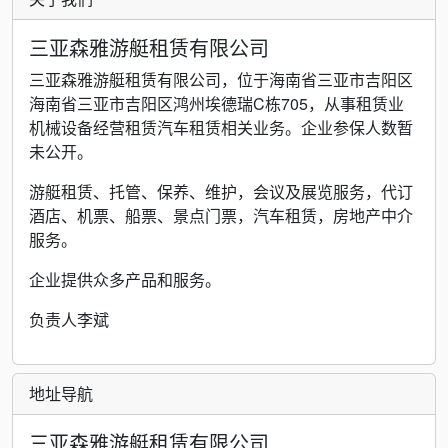
三亚森雅游艇租赁有限公司
三亚森雅游艇租赁有限公司，位于海南省三亚市吉阳区
海南省三亚市吉阳区鸿州埃德瑞C栋705，从事租赁业
机械设备经营租赁汽车租赁相关业务。企业参保人数暂
未公开。
游艇租赁、托管、保养、维护，会议及展览服务，代订
酒店、机票、船票、景点门票，汽车租赁，房地产中介
服务。
企业提供众多产品和服务。
负责人李斌
地址导航
三亚森雅游艇租赁有限公司