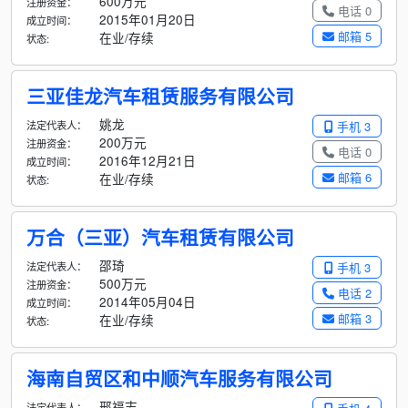
600万元
注册资金：
电话 0
2015年01月20日
成立时间：
邮箱 5
在业/存续
状态:
三亚佳龙汽车租赁服务有限公司
姚龙
法定代表人：
手机 3
200万元
注册资金：
电话 0
2016年12月21日
成立时间：
邮箱 6
在业/存续
状态:
万合（三亚）汽车租赁有限公司
邵琦
法定代表人：
手机 3
500万元
注册资金：
电话 2
2014年05月04日
成立时间：
邮箱 3
在业/存续
状态:
海南自贸区和中顺汽车服务有限公司
邢福志
法定代表人：