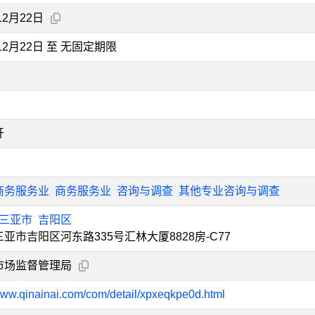
12月22日
年12月22日 至 无固定期限
开
商务服务业
商务服务业
咨询与调查
其他专业咨询与调查
三亚市
吉阳区
亚市吉阳区河东路335号汇林大厦8828房-C77
市场监督管理局
/www.qinainai.com/com/detail/xpxeqkpe0d.html