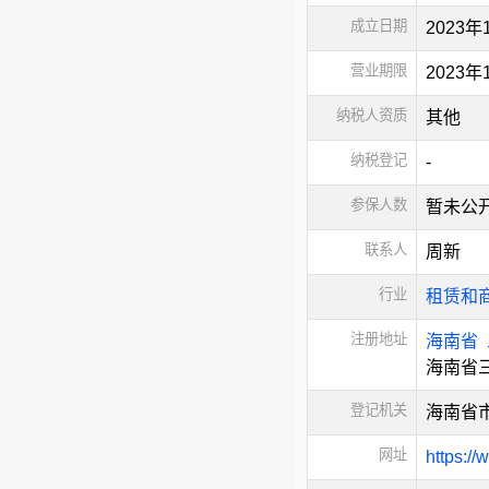
成立日期
2023年
营业期限
2023
纳税人资质
其他
纳税登记
-
参保人数
暂未公
联系人
周新
行业
租赁和
注册地址
海南省
海南省三
登记机关
海南省
网址
https:/