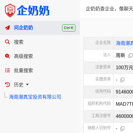
企奶奶查企业，像聊天
问企奶奶
Ctrl K
搜索
企业名称
海南潮
法人
周新
高级搜索
注册资本
100万
批量搜索
实缴资本
-
历史
信用代码
914600
海南潮真宝投资有限公司
组织机构代码
MAD7T
工商注册号
460000
纳税人识别号
-