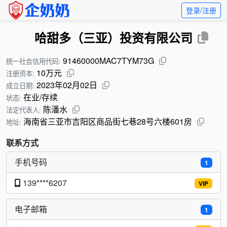
登录/注册
哈甜多（三亚）投资有限公司
91460000MAC7TYM73G
统一社会信用代码:
10万元
注册资本:
2023年02月02日
成立日期:
在业/存续
状态:
陈潘水
法定代表人:
海南省三亚市吉阳区商品街七巷28号六楼601房
地址:
联系方式
手机号码
1
139****6207
VIP
电子邮箱
1