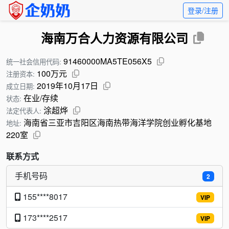
登录/注册
海南万合人力资源有限公司
91460000MA5TE056X5
统一社会信用代码:
100万元
注册资本:
2019年10月17日
成立日期:
在业/存续
状态:
涂超烨
法定代表人:
海南省三亚市吉阳区海南热带海洋学院创业孵化基地
地址:
220室
联系方式
手机号码
2
155****8017
VIP
173****2517
VIP