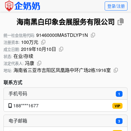
登录/注册
海南黑白印象会展服务有限公司
91460000MA5TDLYP1N
统一社会信用代码:
100万元
注册资本:
2019年10月10日
成立日期:
在业/存续
状态:
冯康
法定代表人:
海南省三亚市吉阳区凤凰路中环广场2栋1916室
地址:
联系方式
手机号码
1
188****1677
VIP
电子邮箱
3