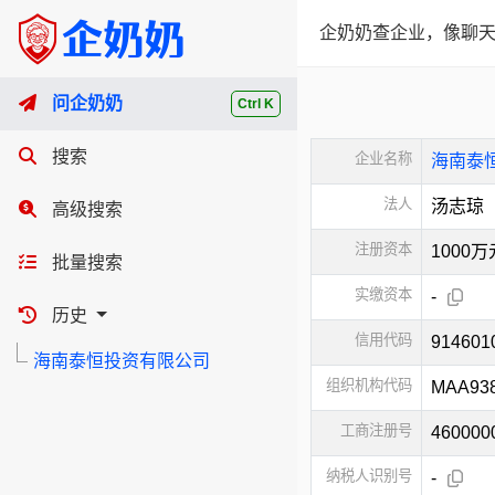
企奶奶查企业，像聊天
问企奶奶
Ctrl K
搜索
企业名称
海南泰
法人
汤志琼
高级搜索
注册资本
1000
批量搜索
实缴资本
-
历史
信用代码
91460
海南泰恒投资有限公司
组织机构代码
MAA93
工商注册号
460000
纳税人识别号
-