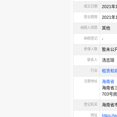
成立日期
2021年
营业期限
2021
纳税人资质
其他
纳税登记
-
参保人数
暂未公
联系人
汤志琼
行业
租赁和
注册地址
海南省
海南省
703号
登记机关
海南省
网址
https://