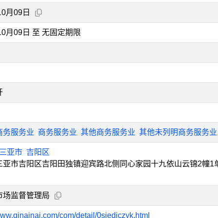
10月09日
年10月09日 至 无固定期限
开
商务服务业
商务服务业
其他商务服务业
其他未列明商务服务业
三亚市
吉阳区
三亚市吉阳区吉阳田独镇迎宾路北侧同心家园十九依山云锦2幢1
房
市场监督管理局
www.qinainai.com/com/detail/0sjedjczyk.html