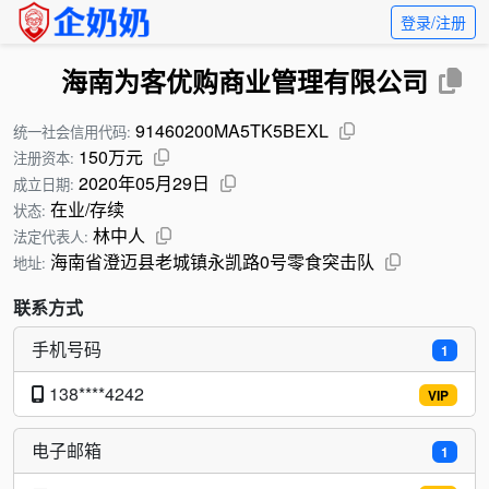
登录/注册
海南为客优购商业管理有限公司
91460200MA5TK5BEXL
统一社会信用代码:
150万元
注册资本:
2020年05月29日
成立日期:
在业/存续
状态:
林中人
法定代表人:
海南省澄迈县老城镇永凯路0号零食突击队
地址:
联系方式
手机号码
1
138****4242
VIP
电子邮箱
1