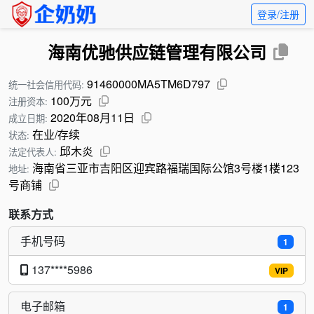
登录/注册
海南优驰供应链管理有限公司
91460000MA5TM6D797
统一社会信用代码:
100万元
注册资本:
2020年08月11日
成立日期:
在业/存续
状态:
邱木炎
法定代表人:
海南省三亚市吉阳区迎宾路福瑞国际公馆3号楼1楼123
地址:
号商铺
联系方式
手机号码
1
137****5986
VIP
电子邮箱
1