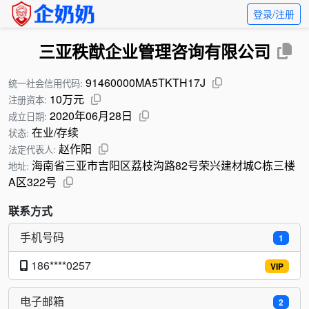
登录/注册
三亚秩猷企业管理咨询有限公司
91460000MA5TKTH17J
统一社会信用代码:
10万元
注册资本:
2020年06月28日
成立日期:
在业/存续
状态:
赵作阳
法定代表人:
海南省三亚市吉阳区荔枝沟路82号荣兴建材城C栋三楼
地址:
A区322号
联系方式
手机号码
1
186****0257
VIP
电子邮箱
2