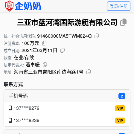
登录/注册
三亚市蓝河湾国际游艇有限公司
91460000MA5TWM824Q
统一社会信用代码:
100万元
注册资本:
2021年03月11日
成立日期:
在业/存续
状态:
潘卓暖
法定代表人:
海南省三亚市吉阳区南边海路1号
地址:
联系方式
手机号码
2
137****8279
VIP
137****8239
VIP