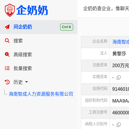
企奶奶查企业，像聊天
问企奶奶
Ctrl K
搜索
企业名称
海南智
法人
黄黎莎
高级搜索
注册资本
200万
批量搜索
实缴资本
-
历史
信用代码
914601
海南智成人力资源服务有限公司
组织机构代码
MAA9A
工商注册号
460000
纳税人识别号
-