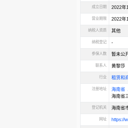
成立日期
2022年
营业期限
2022
纳税人资质
其他
纳税登记
-
参保人数
暂未公
联系人
黄黎莎
行业
租赁和
注册地址
海南省
海南省
登记机关
海南省
网址
https:/