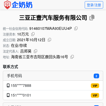
登录/注册
三亚正壹汽车服务有限公司
91460107MAA93EUU4P
统一社会信用代码:
10万元
注册资本:
2021年10月12日
成立日期:
在业/存续
状态:
吕郑昊
法定代表人:
海南省三亚市吉阳区鹿回头路16号
地址:
联系方式
手机号码
2
155****7888
VIP
151****0101
VIP