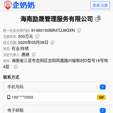
登录/注册
海南励晟管理服务有限公司
91460100MA5TJJ8GXN
统一社会信用代码:
500万元
注册资本:
2020年05月08日
成立日期:
在业/存续
状态:
唐继
法定代表人:
海南省三亚市吉阳区吉阳凤凰路兴榆新村D型号18号地
地址:
4层
联系方式
手机号码
1
189****0958
VIP
电子邮箱
1