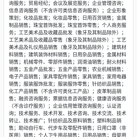
询服务；贸易经纪；会议及展览服务；企业管理咨询；
信息咨询服务（不含许可类信息咨询服务）；企业形象
策划；化妆品批发；化妆品零售；日用百货销售；金属
制品销售；珠宝首饰批发；珠宝首饰零售；个人商务服
务；工艺美术品及收藏品批发（象牙及其制品除外）；
工艺美术品及收藏品零售（象牙及其制品除外）；工艺
美术品及礼仪用品销售（象牙及其制品除外）；建筑材
料销售；建筑装饰材料销售；日用杂品销售；金属材料
销售；机械零件、零部件销售；润滑油销售；耐火材料
销售；五金产品批发；五金产品零售；农业机械销售；
电子产品销售；家具零配件销售；家具销售；家用电器
销售；服装服饰批发；服装服饰零售；针纺织品销售；
化工产品销售（不含许可类化工产品）；皮革制品销
售；融资咨询服务；票据信息咨询服务；健康咨询服务
（不含诊疗服务）；企业信用管理咨询服务；认证咨
询；技术服务、技术开发、技术咨询、技术交流、技术
转让、技术推广；针纺织品及原料销售；塑料制品销
售；助动自行车、代步车及零配件销售；日用口罩（非
医用）销售；个人卫生用品销售；日用品销售；母婴用