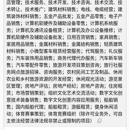
店管理；技术服务、技术开发、技术咨询、技术交流、技
术转让、技术推广；建筑材料销售；电线、电缆经营；建
筑装饰材料销售；五金产品批发；五金产品零售；电子产
品销售；计算机软硬件及辅助设备零售；计算机系统服
务；计算机及通讯设备租赁；计算机及办公设备维修；计
算机软硬件及辅助设备批发；日用百货销售；家具销售；
家居用品销售；金属材料销售；金属结构销售；轻质建筑
材料销售；小微型客车租赁经营服务；代驾服务；礼仪服
务；汽车装饰用品销售；商务代理代办服务；汽车新车销
售；汽车零配件零售；旅游开发项目策划咨询；旅行社服
务网点旅游招徕、咨询服务；农村民间工艺及制品、休闲
农业和乡村旅游资源的开发经营；休闲观光活动；游览景
区管理；房地产评估；房地产经纪；房地产咨询；住房租
赁；市场营销策划；组织文化艺术交流活动；数字文化创
意技术装备销售；数字文化创意内容应用服务；船舶销
售；国内船舶代理；船舶租赁；游艇租赁；健身休闲活
动；体育赛事策划；体育竞赛组织（除许可业务外，可自
主依法经营法律法规非禁止或限制的项目）