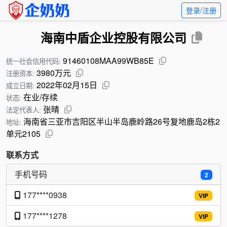
登录/注册
海南中盾企业控股有限公司
91460108MAA99WB85E
统一社会信用代码:
3980万元
注册资本:
2022年02月15日
成立日期:
在业/存续
状态:
张晴
法定代表人:
海南省三亚市吉阳区半山半岛鹿岭路26号复地鹿岛2栋2
地址:
单元2105
联系方式
手机号码
2
177****0938
VIP
177****1278
VIP