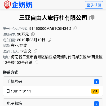
登录/注册
三亚自由人旅行社有限公司
91460000MA5TC5H34D
统一社会信用代码:
30万元
注册资本:
2019年08月19日
成立日期:
在业/存续
状态:
李富文
法定代表人:
海南省三亚市吉阳区榆亚路鸿洲时代海岸东区A5商业区
地址:
12号楼102号商铺
联系方式
手机号码
1
138****6111
VIP
电子邮箱
2