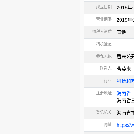
成立日期
2019年
营业期限
2019
纳税人资质
其他
纳税登记
-
参保人数
暂未公
联系人
曹英来
行业
租赁和
注册地址
海南省
海南省
登记机关
海南省
网址
https:/