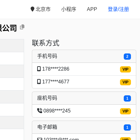
北京市
小程序
APP
登录/注册
限公司
联系方式
手机号码
2
178****2286
VIP
177****4677
VIP
座机号码
1
0898****245
VIP
电子邮箱
1
103***@***.com