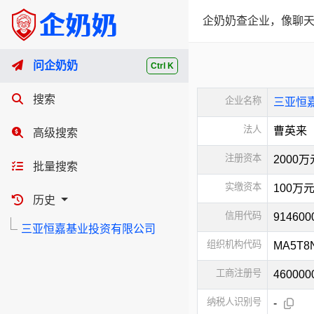
企奶奶查企业，像聊天
问企奶奶
Ctrl K
搜索
企业名称
三亚恒
法人
曹英来
高级搜索
注册资本
2000
批量搜索
实缴资本
100万
历史
信用代码
91460
三亚恒嘉基业投资有限公司
组织机构代码
MA5T8
工商注册号
460000
纳税人识别号
-