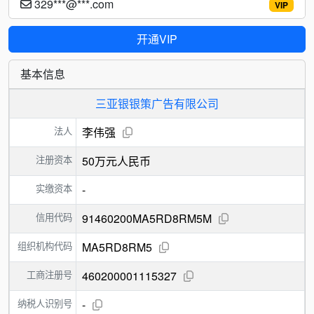
329***@***.com
VIP
开通VIP
基本信息
三亚银银策广告有限公司
法人
李伟强
注册资本
50万元人民币
实缴资本
-
信用代码
91460200MA5RD8RM5M
组织机构代码
MA5RD8RM5
工商注册号
460200001115327
纳税人识别号
-