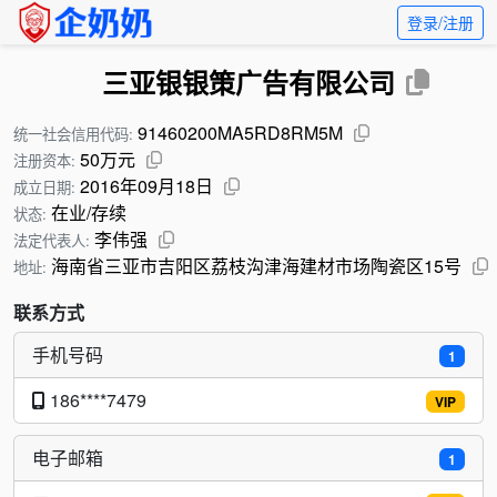
登录/注册
三亚银银策广告有限公司
91460200MA5RD8RM5M
统一社会信用代码:
50万元
注册资本:
2016年09月18日
成立日期:
在业/存续
状态:
李伟强
法定代表人:
海南省三亚市吉阳区荔枝沟津海建材市场陶瓷区15号
地址:
联系方式
手机号码
1
186****7479
VIP
电子邮箱
1