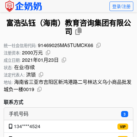
登录/注册
富浩弘钰（海南）教育咨询集团有限公
司
91469025MA5TUMCK66
统一社会信用代码:
2000万元
注册资本:
2021年01月23日
成立日期:
在业/存续
状态:
洪锁
法定代表人:
海南省三亚市吉阳区新鸿港路二号林达义乌小商品批发
地址:
城负一楼0019
联系方式
手机号码
3
134****4524
VIP