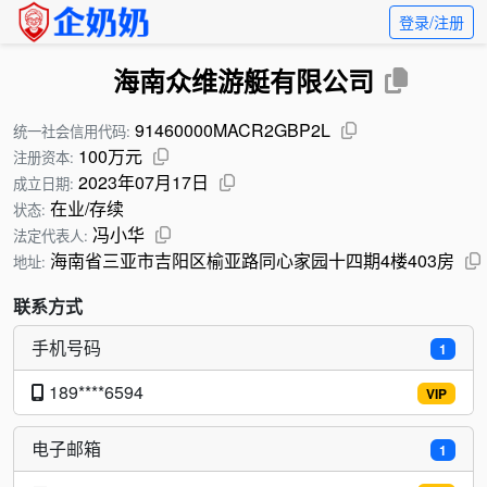
登录/注册
海南众维游艇有限公司
91460000MACR2GBP2L
统一社会信用代码:
100万元
注册资本:
2023年07月17日
成立日期:
在业/存续
状态:
冯小华
法定代表人:
海南省三亚市吉阳区榆亚路同心家园十四期4楼403房
地址:
联系方式
手机号码
1
189****6594
VIP
电子邮箱
1