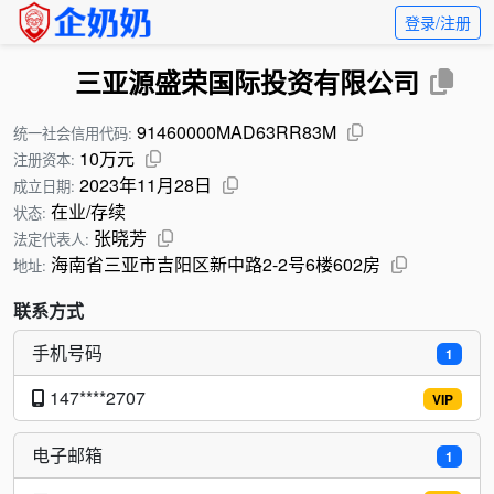
登录/注册
三亚源盛荣国际投资有限公司
91460000MAD63RR83M
统一社会信用代码:
10万元
注册资本:
2023年11月28日
成立日期:
在业/存续
状态:
张晓芳
法定代表人:
海南省三亚市吉阳区新中路2-2号6楼602房
地址:
联系方式
手机号码
1
147****2707
VIP
电子邮箱
1