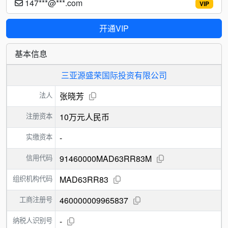
147***@***.com
VIP
开通VIP
基本信息
三亚源盛荣国际投资有限公司
法人
张晓芳
注册资本
10万元人民币
实缴资本
-
信用代码
91460000MAD63RR83M
组织机构代码
MAD63RR83
工商注册号
460000009965837
纳税人识别号
-