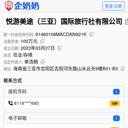
登录/注册
悦游美途（三亚）国际旅行社有限公司
91460108MACDAN921K
统一社会信用代码:
100万元
注册资本:
2023年03月27日
成立日期:
在业/存续
状态:
单浩桐
法定代表人:
海南省三亚市吉阳区吉阳河东路山水云天9楼B01-B3
地址:
联系方式
座机号码
1
8118****680
VIP
电子邮箱
1