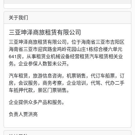
关于我们
三亚坤泽商旅租赁有限公司
三亚坤泽商旅租赁有限公司，位于海南省三亚市吉阳区
海南省三亚市迎宾路金鸡岭花园山庄1栋综合楼六单元
641房，从事租赁业机械设备经营租赁汽车租赁相关业
务。企业参保人数暂未公开。
汽车租赁，旅游信息咨询，机票销售，代订车船票，订
房，会议服务，商务考察，企业培训，代驾、代办二手
车抵押代款，景区门票销售。
企业提供众多产品和服务。
负责人贾洪亮