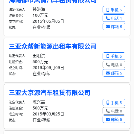
孙洪海
法定代表人：
手机 5
100万元
注册资金：
电话 1
2015年05月05日
成立时间：
邮箱 5
在业/存续
状态:
三亚众帮新能源出租车有限公司
田明洪
法定代表人：
手机 5
500万元
注册资金：
电话 0
2019年09月09日
成立时间：
邮箱 5
在业/存续
状态:
三亚大京源汽车租赁有限公司
陈兴喆
法定代表人：
手机 5
500万元
注册资金：
电话 0
2015年03月25日
成立时间：
邮箱 5
在业/存续
状态: