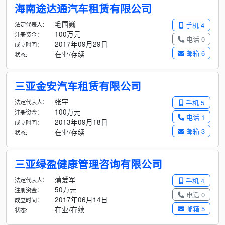
海南途达通汽车租赁有限公司
毛国巍
法定代表人：
手机 4
100万元
注册资金：
电话 0
2017年09月29日
成立时间：
邮箱 6
在业/存续
状态:
三亚金安汽车租赁有限公司
张宇
法定代表人：
手机 5
100万元
注册资金：
电话 1
2013年09月18日
成立时间：
邮箱 3
在业/存续
状态:
三亚绿盈健康管理咨询有限公司
蒲爱军
法定代表人：
手机 4
50万元
注册资金：
电话 0
2017年06月14日
成立时间：
邮箱 5
在业/存续
状态: