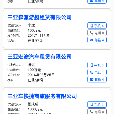
邮箱 4
在业/存续
状态:
三亚森雅游艇租赁有限公司
李斌
法定代表人：
手机 4
100万元
注册资金：
电话 0
2017年11月01日
成立时间：
邮箱 4
在业/存续
状态:
三亚宏途汽车租赁有限公司
张健
法定代表人：
手机 3
100万元
注册资金：
电话 1
2014年06月25日
成立时间：
邮箱 4
在业/存续
状态:
三亚车快捷商旅服务有限公司
杨成新
法定代表人：
手机 3
1000万元
注册资金：
电话 0