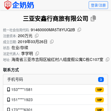
登录/注册
三亚安鑫行商旅有限公司
91460000MA5T8YUQ2B
统一社会信用代码:
200万元
注册资本:
2019年03月26日
成立日期:
在业/存续
状态:
李学明
法定代表人:
海南省三亚市吉阳区榆红村八组度假公寓C栋C107室
地址:
联系方式
手机号码
3
153****1581
VIP
151****1923
VIP
173****6301
VIP