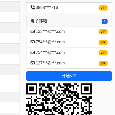
0898****716
VIP
电子邮箱
4
133***@***.com
VIP
754***@***.com
VIP
754***@***.com
VIP
127***@***.com
VIP
开通VIP