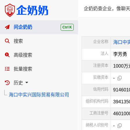
企奶奶查企业，像聊天
问企奶奶
Ctrl K
搜索
企业名称
海口中
法人
李芳勇
高级搜索
注册资本
1000
批量搜索
实缴资本
-
历史
信用代码
914601
海口中实兴国际贸易有限公司
组织机构代码
394135
工商注册号
460100
纳税人识别号
-