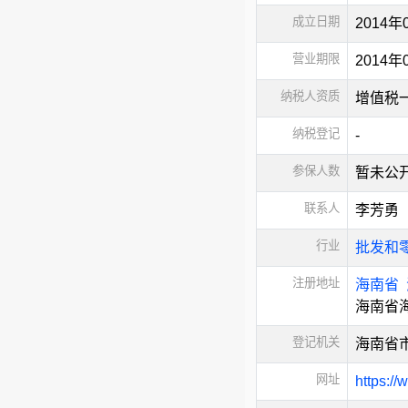
成立日期
2014年
营业期限
2014年
纳税人资质
增值税
纳税登记
-
参保人数
暂未公
联系人
李芳勇
行业
批发和
注册地址
海南省
海南省海
登记机关
海南省
网址
https:/