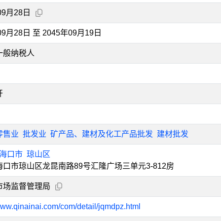
09月28日
09月28日 至 2045年09月19日
一般纳税人
开
零售业
批发业
矿产品、建材及化工产品批发
建材批发
海口市
琼山区
口市琼山区龙昆南路89号汇隆广场三单元3-812房
市场监督管理局
/www.qinainai.com/com/detail/jqmdpz.html