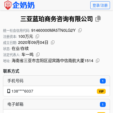
登录/注册
三亚蓝珀商务咨询有限公司
91460000MA5TN0LG2Y
统一社会信用代码:
100万元
注册资本:
2020年09月04日
成立日期:
在业/存续
状态:
车一鸣
法定代表人:
海南省三亚市吉阳区迎宾路中信南航大厦1514
地址:
联系方式
手机号码
1
138****6037
VIP
电子邮箱
1