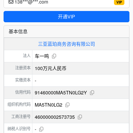
138***@***.com
VIP
开通VIP
基本信息
三亚蓝珀商务咨询有限公司
法人
车一鸣
注册资本
100万元人民币
实缴资本
-
信用代码
91460000MA5TN0LG2Y
组织机构代码
MA5TN0LG2
工商注册号
460000002573735
纳税人识别号
-