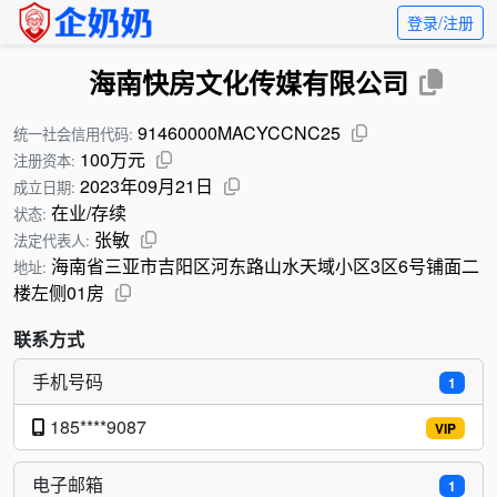
登录/注册
海南快房文化传媒有限公司
91460000MACYCCNC25
统一社会信用代码:
100万元
注册资本:
2023年09月21日
成立日期:
在业/存续
状态:
张敏
法定代表人:
海南省三亚市吉阳区河东路山水天域小区3区6号铺面二
地址:
楼左侧01房
联系方式
手机号码
1
185****9087
VIP
电子邮箱
1