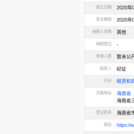
成立日期
2020年
营业期限
2020
纳税人资质
其他
纳税登记
-
参保人数
暂未公
联系人
纪征
行业
租赁和
注册地址
海南省
海南省三
登记机关
海南省
网址
https://