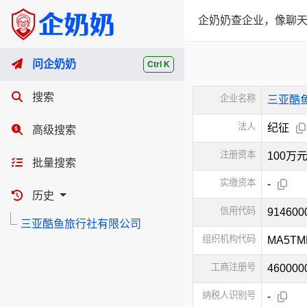
企奶奶查企业，像聊天
问企奶奶
Ctrl K
搜索
企业名称
三亚酷
法人
纪征
高级搜索
注册资本
100万
批量搜索
实缴资本
-
历史
信用代码
914600
三亚酷鱼旅行社有限公司
组织机构代码
MA5TM
工商注册号
460000
纳税人识别号
-