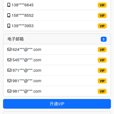
138****6645
VIP
158****8552
VIP
139****3953
VIP
电子邮箱
5
624***@***.com
VIP
545***@***.com
VIP
971***@***.com
VIP
981***@***.com
VIP
981***@***.com
VIP
开通VIP