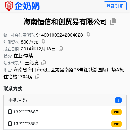
登录/注册
海南恒信和创贸易有限公司
914601003242034023
统一社会信用代码:
800万元
注册资本:
2014年12月18日
成立日期:
在业/存续
状态:
王绪发
法定代表人:
海南省海口市琼山区龙昆南路75号红城湖国际广场A栋
地址:
住宅楼1704房
联系方式
手机号码
5
132****7687
VIP
132****7887
VIP