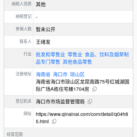
纳税人资质
其他
纳税登记
-
参保人数
暂未公开
联系人
王绪发
行业
批发和零售业
零售业
食品、饮料及烟草制
品专门零售
其他食品零售
注册地址
海南省
海口市
琼山区
海南省海口市琼山区龙昆南路75号红城湖国
际广场A栋住宅楼1704房
登记机关
海口市市场监督管理局
网址
https://www.qinainai.com/com/detail/q04h8
5.html
经营范围