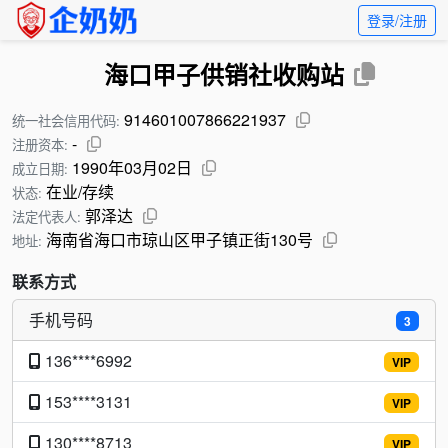
登录/注册
海口甲子供销社收购站
914601007866221937
统一社会信用代码:
-
注册资本:
1990年03月02日
成立日期:
在业/存续
状态:
郭泽达
法定代表人:
海南省海口市琼山区甲子镇正街130号
地址:
联系方式
手机号码
3
136****6992
VIP
153****3131
VIP
130****8713
VIP