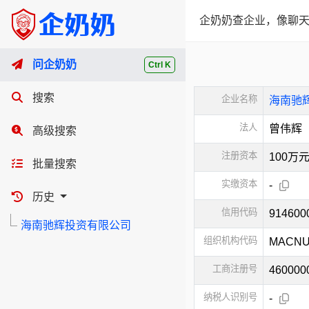
企奶奶查企业，像聊天
问企奶奶
Ctrl K
搜索
企业名称
海南驰
法人
曾伟辉
高级搜索
注册资本
100万
批量搜索
实缴资本
-
历史
信用代码
91460
海南驰辉投资有限公司
组织机构代码
MACNU
工商注册号
460000
纳税人识别号
-