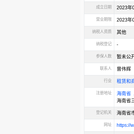
成立日期
2023年
营业期限
2023
纳税人资质
其他
纳税登记
-
参保人数
暂未公
联系人
曾伟辉
行业
租赁和
注册地址
海南省
海南省三
登记机关
海南省
网址
https://