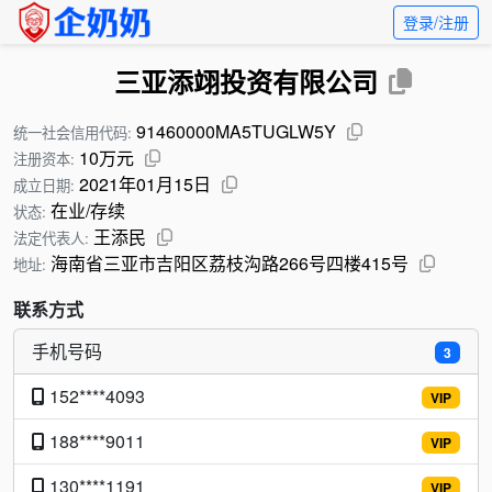
登录/注册
三亚添翊投资有限公司
91460000MA5TUGLW5Y
统一社会信用代码:
10万元
注册资本:
2021年01月15日
成立日期:
在业/存续
状态:
王添民
法定代表人:
海南省三亚市吉阳区荔枝沟路266号四楼415号
地址:
联系方式
手机号码
3
152****4093
VIP
188****9011
VIP
130****1191
VIP