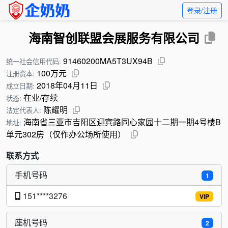
登录/注册
海南智创联盟会展服务有限公司
91460200MA5T3UX94B
统一社会信用代码:
100万元
注册资本:
2018年04月11日
成立日期:
在业/存续
状态:
陈耀明
法定代表人:
海南省三亚市吉阳区迎宾路同心家园十二期一期4号楼B
地址:
单元302房（仅作办公场所使用）
联系方式
手机号码
1
151****3276
VIP
座机号码
2