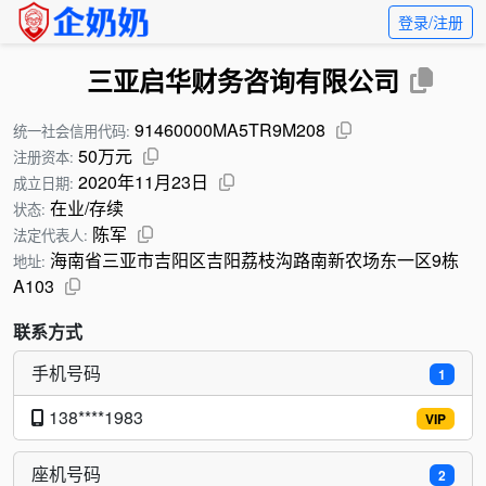
登录/注册
三亚启华财务咨询有限公司
91460000MA5TR9M208
统一社会信用代码:
50万元
注册资本:
2020年11月23日
成立日期:
在业/存续
状态:
陈军
法定代表人:
海南省三亚市吉阳区吉阳荔枝沟路南新农场东一区9栋
地址:
A103
联系方式
手机号码
1
138****1983
VIP
座机号码
2