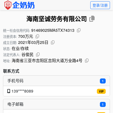
登录/注册
海南坚诚劳务有限公司
91469025MA5TX74313
统一社会信用代码:
700万元
注册资本:
2021年03月25日
成立日期:
在业/存续
状态:
谷俊民
法定代表人:
海南省三亚市吉阳区吉阳大道万全路4号
地址:
联系方式
手机号码
1
139****8089
VIP
电子邮箱
1