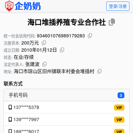
登录/注册
海口堆插养殖专业合作社
934601076989179283
统一社会信用代码:
200万元
注册资本:
2010年01月12日
成立日期:
在业/存续
状态:
张建波
法定代表人:
海口市琼山区旧州镇联丰村委会堆插村
地址:
联系方式
手机号码
3
137****5378
VIP
139****7997
VIP
189****8017
VIP