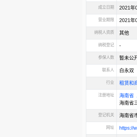
成立日期
2021年
营业期限
2021
纳税人资质
其他
纳税登记
-
参保人数
暂未公
联系人
白永双
行业
租赁和
注册地址
海南省
海南省
登记机关
海南省
网址
https://