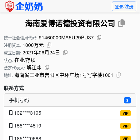
登录/注册
海南爱博诺德投资有限公司
91460000MA5U29PU37
统一社会信用代码:
1000万元
注册资本:
2021年06月24日
成立日期:
在业/存续
状态:
解江冰
法定代表人:
海南省三亚市吉阳区中环广场1号写字楼1001
地址:
联系方式
手机号码
3
132****3195
VIP
155****4519
VIP
185****0688
VIP