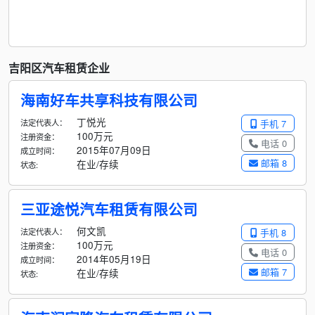
吉阳区汽车租赁企业
海南好车共享科技有限公司
丁悦光
法定代表人：
手机 7
100万元
注册资金：
电话 0
2015年07月09日
成立时间：
邮箱 8
在业/存续
状态:
三亚途悦汽车租赁有限公司
何文凯
法定代表人：
手机 8
100万元
注册资金：
电话 0
2014年05月19日
成立时间：
邮箱 7
在业/存续
状态: