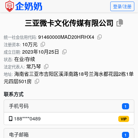
登录/注册
三亚微卡文化传媒有限公司
91460000MAD20HRHX4
统一社会信用代码:
10万元
注册资本:
2023年10月25日
成立日期:
在业/存续
状态:
常乃琴
法定代表人:
海南省三亚市吉阳区溪泽南路18号兰海水都花园2栋1单
地址:
元四层501房
联系方式
手机号码
1
188****0489
VIP
电子邮箱
1