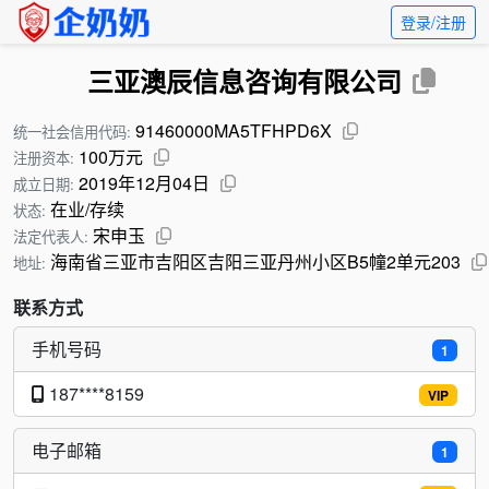
登录/注册
三亚澳辰信息咨询有限公司
91460000MA5TFHPD6X
统一社会信用代码:
100万元
注册资本:
2019年12月04日
成立日期:
在业/存续
状态:
宋申玉
法定代表人:
海南省三亚市吉阳区吉阳三亚丹州小区B5幢2单元203
地址:
联系方式
手机号码
1
187****8159
VIP
电子邮箱
1