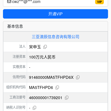
cwz***@***.com
VIP
开通VIP
基本信息
三亚澳辰信息咨询有限公司
法人
宋申玉
注册资本
100万元人民币
实缴资本
-
信用代码
91460000MA5TFHPD6X
组织机构代码
MA5TFHPD6
工商注册号
460000001739201
纳税人识别号
-