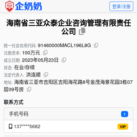
登录/注册
海南省三亚众泰企业咨询管理有限责任
公司
91460000MACL196L8G
统一社会信用代码:
100万元
注册资本:
2023年05月23日
成立日期:
在业/存续
状态:
洪连顺
法定代表人:
海南省三亚市吉阳区吉阳海花路8号金茂海景花园3栋07
地址:
层09号房
联系方式
手机号码
1
137****5682
VIP