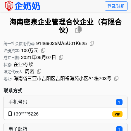
登录/注册
海南密泉企业管理合伙企业（有限合
伙）
91469025MA5U01K625
统一社会信用代码:
100万元
注册资本:
2021年05月07日
成立日期:
在业/存续
状态:
周密
法定代表人:
海南省三亚市吉阳区吉阳福海苑小区A1栋703号
地址:
联系方式
手机号码
1
139****5226
VIP
电子邮箱
1