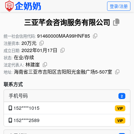
登录/注册
三亚芊会咨询服务有限公司
91460000MAA99HNF85
统一社会信用代码:
20万元
注册资本:
2022年01月17日
成立日期:
在业/存续
状态:
林建崖
法定代表人:
海南省三亚市吉阳区吉阳阳光金融广场5-507室
地址:
联系方式
手机号码
2
152****1015
VIP
152****2589
VIP