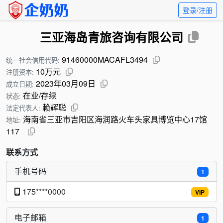
登录/注册
三亚海岛青旅咨询有限公司
91460000MACAFL3494
统一社会信用代码:
10万元
注册资本:
2023年03月09日
成立日期:
在业/存续
状态:
赖辉聪
法定代表人:
海南省三亚市吉阳区海润路火车头家具博览中心17馆
地址:
117
联系方式
手机号码
1
175****0000
VIP
电子邮箱
1