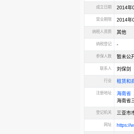
成立日期
2014年
营业期限
2014年
纳税人资质
其他
纳税登记
-
参保人数
暂未公
联系人
刘保剑
行业
租赁和
注册地址
海南省
海南省
登记机关
三亚市
网址
https://