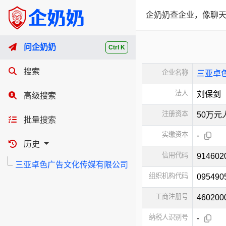
企奶奶查企业，像聊天
问企奶奶
Ctrl K
搜索
企业名称
三亚卓
法人
刘保剑
高级搜索
注册资本
50万元
批量搜索
实缴资本
-
历史
信用代码
914602
三亚卓色广告文化传媒有限公司
组织机构代码
095490
工商注册号
460200
纳税人识别号
-